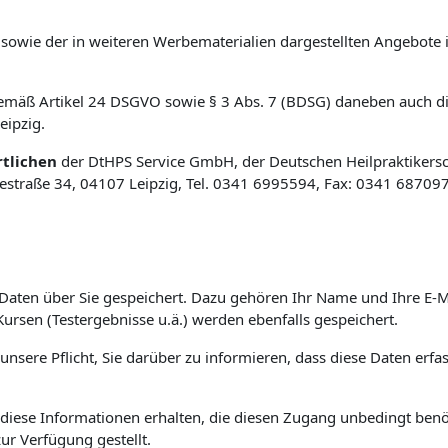
sowie der in weiteren Werbematerialien dargestellten Angebote 
e gemäß Artikel 24 DSGVO sowie § 3 Abs. 7 (BDSG) daneben auch d
eipzig.
tlichen
der DtHPS Service GmbH, der Deutschen Heilpraktikers
traße 34, 04107 Leipzig, Tel. 0341 6995594, Fax: 0341 687097
Daten über Sie gespeichert. Dazu gehören Ihr Name und Ihre E-M
ursen (Testergebnisse u.ä.) werden ebenfalls gespeichert.
unsere Pflicht, Sie darüber zu informieren, dass diese Daten erf
 auf diese Informationen erhalten, die diesen Zugang unbedingt 
zur Verfügung gestellt.