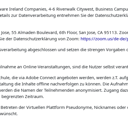
are Ireland Companies, 4-6 Riverwalk Citywest, Business Campus,
 Details zur Datenverarbeitung entnehmen Sie der Datenschutzer
Jose, 55 Almaden Boulevard, 6th Floor, San Jose, CA 95113. Zoo
 Sie der Datenschutzerklärung von Zoom:
https://zoom.us/de-de/
gsverarbeitung abgeschlossen und setzen die strengen Vorgaben
eilnahme an Online-Veranstaltungen, sind die Nutzer selbst verant
schule, die via Adobe Connect angeboten werden, werden z.T. a
altung die Inhalte offline nachverfolgen zu können. Die Aufnah
er werden die Namen der Teilnehmenden anonymisiert. Zugang da
en begrenzten Zeitraum.
m Betreten der Virtuellen Plattform Pseudonyme, Nicknames oder
rwünscht.