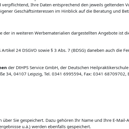
und verpflichtend, Ihre Daten entsprechend den jeweils geltende
gener Geschäftsinteressen im Hinblick auf die Beratung und Bet
 der in weiteren Werbematerialien dargestellten Angebote ist d
mäß Artikel 24 DSGVO sowie § 3 Abs. 7 (BDSG) daneben auch die Fe
hen
der DtHPS Service GmbH, der Deutschen Heilpraktikerschule
e 34, 04107 Leipzig, Tel. 0341 6995594, Fax: 0341 68709702, 
 über Sie gespeichert. Dazu gehören Ihr Name und Ihre E-Mail-A
rgebnisse u.ä.) werden ebenfalls gespeichert.