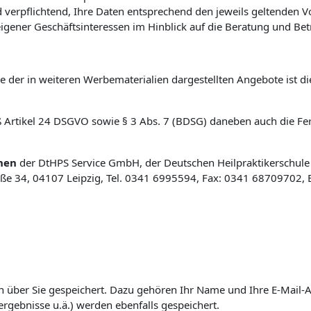
und verpflichtend, Ihre Daten entsprechend den jeweils geltende
gener Geschäftsinteressen im Hinblick auf die Beratung und Bet
 der in weiteren Werbematerialien dargestellten Angebote ist d
mäß Artikel 24 DSGVO sowie § 3 Abs. 7 (BDSG) daneben auch die Fe
hen
der DtHPS Service GmbH, der Deutschen Heilpraktikerschule
e 34, 04107 Leipzig, Tel. 0341 6995594, Fax: 0341 68709702, 
 über Sie gespeichert. Dazu gehören Ihr Name und Ihre E-Mail-A
rgebnisse u.ä.) werden ebenfalls gespeichert.