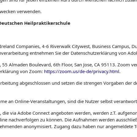
 Zwecken verwenden.
Deutschen Heilpraktikerschule
reland Companies, 4-6 Riverwalk Citywest, Business Campus, Dubl
atenverarbeitung entnehmen Sie der Datenschutzerklärung von Ad
 55 Almaden Boulevard, 6th Floor, San Jose, CA 95113. Zoom verf
zerklärung von Zoom:
https://zoom.us/de-de/privacy.html
.
rarbeitung abgeschlossen und setzen die strengen Vorgaben der
hme an Online-Veranstaltungen, sind die Nutzer selbst verantwort
e, die via Adobe Connect angeboten werden, werden z.T. aufgeno
line nachverfolgen zu können. Die Aufnahmen werden ausschließl
nehmenden anonymisiert. Zugang dazu haben nur angemeldete Teiln