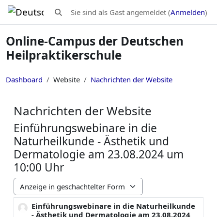
Zum Hauptinhalt
Sie sind als Gast angemeldet (
Anmelden
)
Sucheingabe umschalten
Online-Campus der Deutschen
Heilpraktikerschule
Dashboard
Website
Nachrichten der Website
Nachrichten der Website
Einführungswebinare in die
Naturheilkunde - Ästhetik und
Dermatologie am 23.08.2024 um
10:00 Uhr
Anzeigemodus
Einführungswebinare in die Naturheilkunde
Anzahl Antworten: 0
- Ästhetik und Dermatologie am 23.08.2024