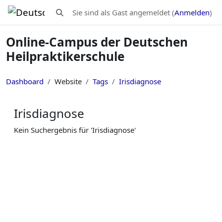
Zum Hauptinhalt
Sie sind als Gast angemeldet (
Anmelden
)
Sucheingabe umschalten
Online-Campus der Deutschen
Heilpraktikerschule
Dashboard
Website
Tags
Irisdiagnose
Irisdiagnose
Kein Suchergebnis für 'Irisdiagnose'
Blöcke
Ergänzungsblöcke