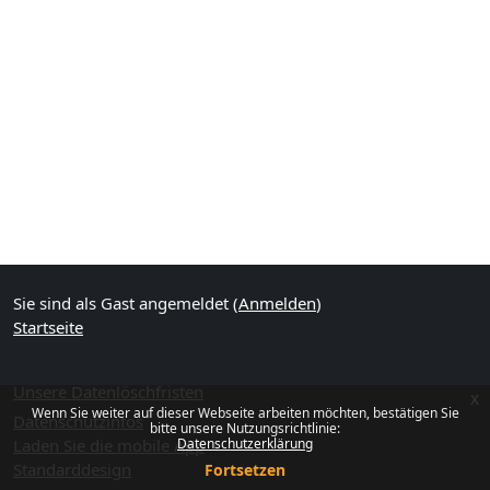
Sie sind als Gast angemeldet (
Anmelden
)
Startseite
Unsere Datenlöschfristen
x
Wenn Sie weiter auf dieser Webseite arbeiten möchten, bestätigen Sie
Datenschutzinfos
bitte unsere Nutzungsrichtlinie:
Laden Sie die mobile App
Datenschutzerklärung
Standarddesign
Fortsetzen