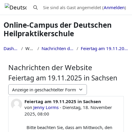
Zum Hauptinhalt
Sie sind als Gast angemeldet (
Anmelden
)
Sucheingabe umschalten
Online-Campus der Deutschen
Heilpraktikerschule
Dashboard
Website
Nachrichten der Website
Feiertag am 19.11.2025 in Sachsen
Nachrichten der Website
Feiertag am 19.11.2025 in Sachsen
Anzeigemodus
Feiertag am 19.11.2025 in Sachsen
Anzahl Antworten: 0
von
Jenny Lorms
-
Dienstag, 18. November
2025, 08:00
Bitte beachten Sie, dass am Mittwoch, den