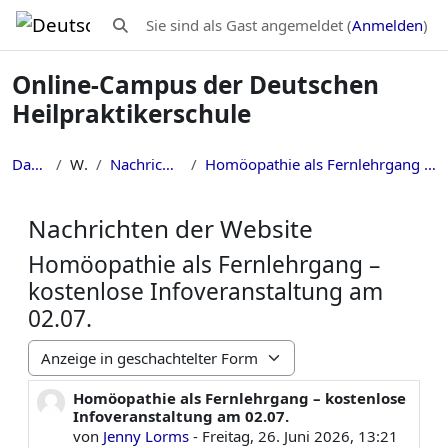
Zum Hauptinhalt
Sie sind als Gast angemeldet (
Anmelden
)
Sucheingabe umschalten
Online-Campus der Deutschen
Heilpraktikerschule
Dashboard
Website
Nachrichten der Website
Homöopathie als Fernlehrgang – kostenlose Infoveranstaltung am 02.07.
Nachrichten der Website
Homöopathie als Fernlehrgang –
kostenlose Infoveranstaltung am
02.07.
Anzeigemodus
Homöopathie als Fernlehrgang – kostenlose
Anzahl Antworten: 0
Infoveranstaltung am 02.07.
von
Jenny Lorms
-
Freitag, 26. Juni 2026, 13:21