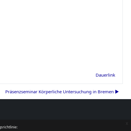
Dauerlink
Präsenzseminar Körperliche Untersuchung in Bremen ▶︎
x
richtlinie: