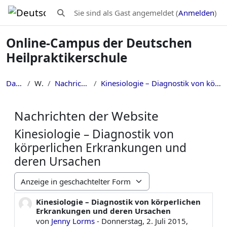
Zum Hauptinhalt
Sie sind als Gast angemeldet (
Anmelden
)
Sucheingabe umschalten
Online-Campus der Deutschen
Heilpraktikerschule
Dashboard
Website
Nachrichten der Website
Kinesiologie – Diagnostik von körperlichen Erkrankungen und deren Ursachen
Nachrichten der Website
Kinesiologie – Diagnostik von
körperlichen Erkrankungen und
deren Ursachen
Anzeigemodus
Kinesiologie – Diagnostik von körperlichen
Anzahl Antworten: 0
Erkrankungen und deren Ursachen
von
Jenny Lorms
-
Donnerstag, 2. Juli 2015,