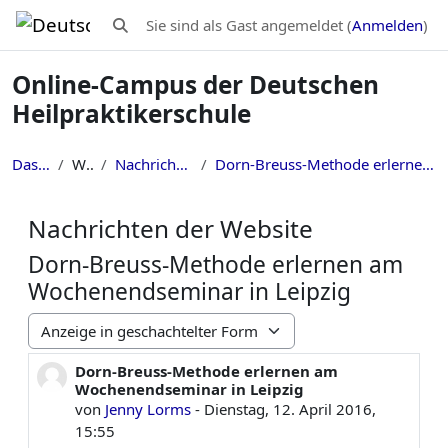
Zum Hauptinhalt
Sie sind als Gast angemeldet (
Anmelden
)
Sucheingabe umschalten
Online-Campus der Deutschen
Heilpraktikerschule
Dashboard
Website
Nachrichten der Website
Dorn-Breuss-Methode erlernen am Wochenendseminar in Leipzig
Nachrichten der Website
Dorn-Breuss-Methode erlernen am
Wochenendseminar in Leipzig
Anzeigemodus
Dorn-Breuss-Methode erlernen am
Anzahl Antworten: 0
Wochenendseminar in Leipzig
von
Jenny Lorms
-
Dienstag, 12. April 2016,
15:55