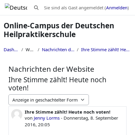
Zum Hauptinhalt
Sie sind als Gast angemeldet (
Anmelden
)
Sucheingabe umschalten
Online-Campus der Deutschen
Heilpraktikerschule
Dashboard
Website
Nachrichten der Website
Ihre Stimme zählt! Heute noch voten!
Nachrichten der Website
Ihre Stimme zählt! Heute noch
voten!
Anzeigemodus
Ihre Stimme zählt! Heute noch voten!
Anzahl Antworten: 0
von
Jenny Lorms
-
Donnerstag, 8. September
2016, 20:05