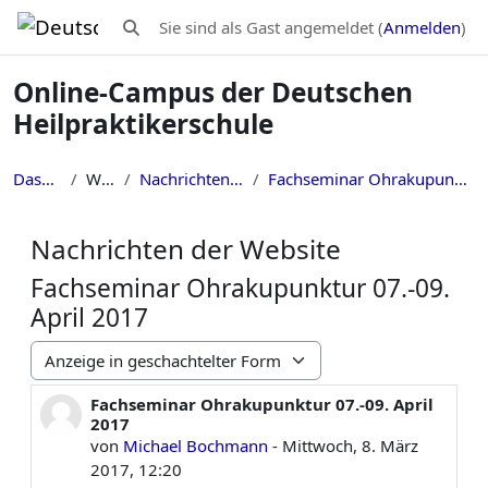
Zum Hauptinhalt
Sie sind als Gast angemeldet (
Anmelden
)
Sucheingabe umschalten
Online-Campus der Deutschen
Heilpraktikerschule
Dashboard
Website
Nachrichten der Website
Fachseminar Ohrakupunktur 07.-09. April 2017
Nachrichten der Website
Fachseminar Ohrakupunktur 07.-09.
April 2017
Anzeigemodus
Fachseminar Ohrakupunktur 07.-09. April
Anzahl Antworten: 0
2017
von
Michael Bochmann
-
Mittwoch, 8. März
2017, 12:20