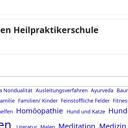
en Heilpraktikerschule
a Nondualität
Ausleitungsverfahren
Ayurveda
Baun
amilie
Familien/ Kinder
Feinstoffliche Felder
Fitne
Homöopathie
Hun
helfen
Hund und Katze
sen
Meditation
Medizi
Literatur
Malen