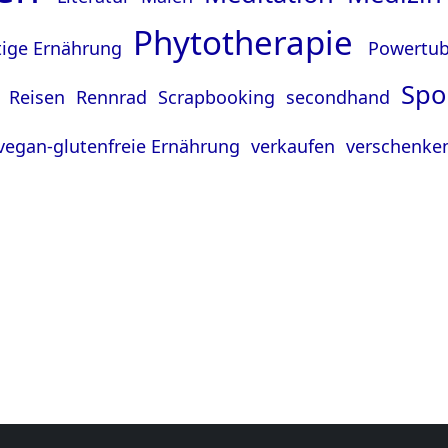
Phytotherapie
rtige Ernährung
Powertu
Spo
i
Reisen
Rennrad
Scrapbooking
secondhand
vegan-glutenfreie Ernährung
verkaufen
verschenke