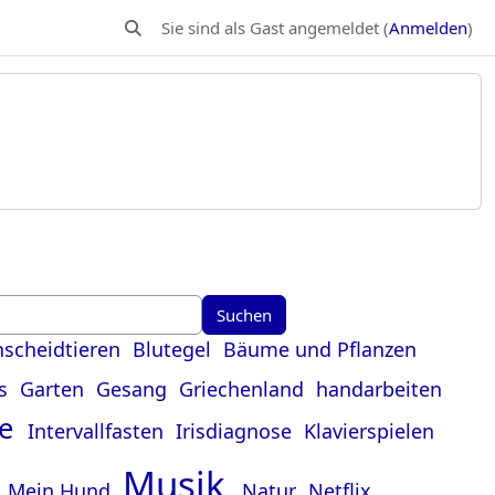
Sie sind als Gast angemeldet (
Anmelden
)
Sucheingabe umschalten
scheidtieren
Blutegel
Bäume und Pflanzen
ss
Garten
Gesang
Griechenland
handarbeiten
de
Intervallfasten
Irisdiagnose
Klavierspielen
Musik
n
Mein Hund
Natur
Netflix