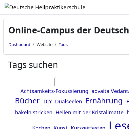
Zum Hauptinhalt
Online-Campus der Deutsch
Dashboard
Website
Tags
Tags suchen
Tags suchen
Achtsamkeits-Fokussierung
advaita Vedant
Bücher
Ernährung
DIY
Dualseelen
F
häkeln stricken
Heilen mit der Kristallmatte
Le
Kochen
Kunst
Kurzzeitfasten